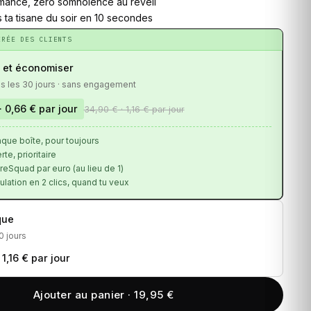
mance, zéro somnolence au réveil
 ta tisane du soir en 10 secondes
ÉRÉE DES CLIENTS
 et économiser
us les 30 jours · sans engagement
· 0,66 € par jour
34,90 €
· 1,16 € par jour
que boîte, pour toujours
rte, prioritaire
eSquad par euro (au lieu de 1)
lation en 2 clics, quand tu veux
que
0 jours
 1,16 € par jour
Ajouter au panier · 19,95 €