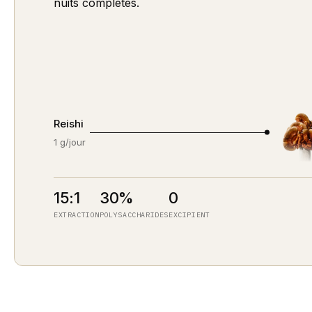
nuits complètes.
Reishi
1 g/jour
15:1
30%
0
EXTRACTION
POLYSACCHARIDES
EXCIPIENT