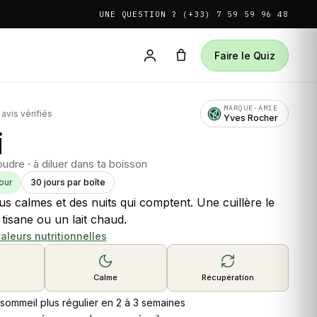
UNE QUESTION ? (+33) 7 59 59 96 48
Faire le Quiz
MARQUE-AMIE
vis vérifiés
Yves Rocher
i
poudre · à diluer dans ta boisson
our
30 jours par boîte
us calmes et des nuits qui comptent. Une cuillère le
 tisane ou un lait chaud.
valeurs nutritionnelles
Calme
Récupération
sommeil plus régulier en 2 à 3 semaines