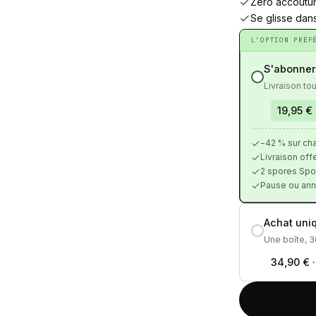
Zéro accoutu
Se glisse dans
L'OPTION PRÉF
S'abonner
Livraison to
19,95 €
−42 % sur cha
Livraison offe
2 spores Spor
Pause ou annu
Achat uni
Une boîte, 3
34,90 €
·