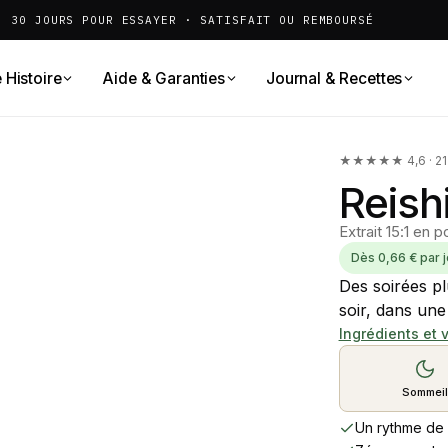
30 JOURS POUR ESSAYER · SATISFAIT OU REMBOURSÉ
 Histoire
Aide & Garanties
Journal & Recettes
★★★★★ 4,6 · 21 a
Reish
Extrait 15:1 en 
Dès 0,66 € par j
Des soirées pl
soir, dans une
Ingrédients et 
Sommeil
Un rythme de 