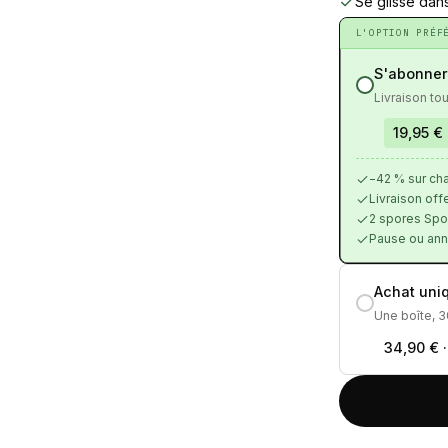
Se glisse dan
L'OPTION PRÉF
S'abonner
Livraison to
19,95 €
−42 % sur cha
Livraison offe
2 spores Spor
Pause ou annu
Achat uni
Une boîte, 3
34,90 €
·