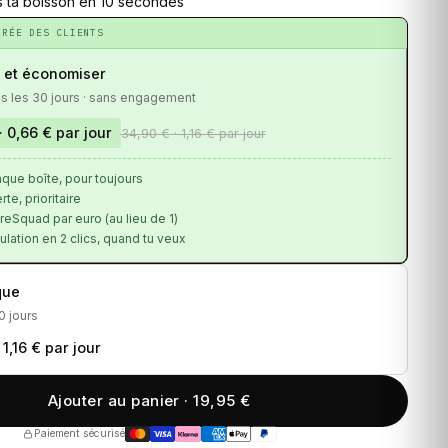
s ta boisson en 10 secondes
ÉRÉE DES CLIENTS
 et économiser
us les 30 jours · sans engagement
· 0,66 € par jour
34,90 €
· 1,16 € par jour
que boîte, pour toujours
rte, prioritaire
eSquad par euro (au lieu de 1)
lation en 2 clics, quand tu veux
que
0 jours
 1,16 € par jour
Ajouter au panier · 19,95 €
Paiement sécurisé