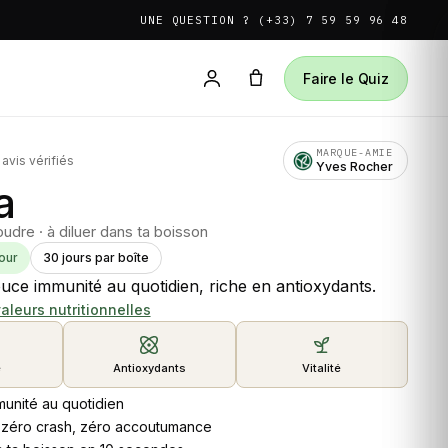
UNE QUESTION ? (+33) 7 59 59 96 48
Faire le Quiz
MARQUE-AMIE
vis vérifiés
Yves Rocher
a
poudre · à diluer dans ta boisson
our
30 jours par boîte
uce immunité au quotidien, riche en antioxydants.
valeurs nutritionnelles
é
Antioxydants
Vitalité
munité au quotidien
 zéro crash, zéro accoutumance