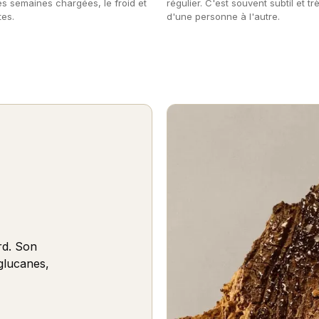
les semaines chargées, le froid et
régulier. C'est souvent subtil et tr
tes.
d'une personne à l'autre.
rd. Son
-glucanes,