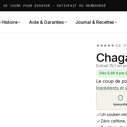
30 JOURS POUR ESSAYER · SATISFAIT OU REMBOURSÉ
 Histoire
Aide & Garanties
Journal & Recettes
★★★★★ 4,6 · 21 a
Chag
Extrait 15:1 en 
Dès 0,66 € par j
Le coup de po
Ingrédients et 
Immunit
Un soutien im
Zéro caféine,